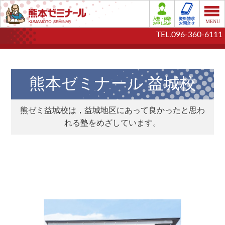
TEL.096-360-6111
熊本ゼミナール 益城校
熊ゼミ益城校は，益城地区にあって良かったと思わ
れる塾をめざしています。