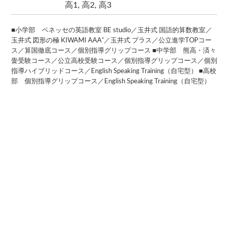
高1, 高2, 高3
■小学部 ベネッセの英語教室 BE studio／玉井式 国語的算数教室／
玉井式 図形の極 KIWAMI AAA⁺／玉井式 プラス／公立進学TOPコー
ス／算国徹底コース／個別指導グリップコース ■中学部 熊高・済々
黌受験コース／公立高校受験コース／個別指導グリップコース／個別
指導ハイブリッドコース／English Speaking Training（自宅型） ■高校
部 個別指導グリップコース／English Speaking Training（自宅型）