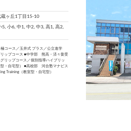
ヶ丘1丁目15-10
小5, 小6, 中1, 中2, 中3, 高1, 高2,
 極コース／玉井式 プラス／公立進学
リップコース ■中学部 熊高・済々黌受
導グリップコース／個別指導ハイブリッ
ning（教室型・自宅型） ■高校部 河合塾マナビス
ing Training（教室型・自宅型）