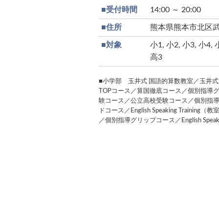
■受付時間
14:00 ～ 20:00
■住所
熊本県熊本市北区武蔵
■対象
小1, 小2, 小3, 小4, 
高3
■小学部 玉井式 国語的算数教室／玉井式
TOPコース／算国徹底コース／個別指導グ
験コース／公立高校受験コース／個別指
ドコース／English Speaking Trai
／個別指導グリップコース／English Speak