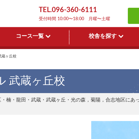
TEL.096-360-6111
受付時間 10:00〜18:00 月曜〜土曜
コース一覧
校舎を探す
武蔵ヶ丘校
ル 武蔵ヶ丘校
区・楠・龍田・武蔵・武蔵ヶ丘・光の森，菊陽，合志地区にあ