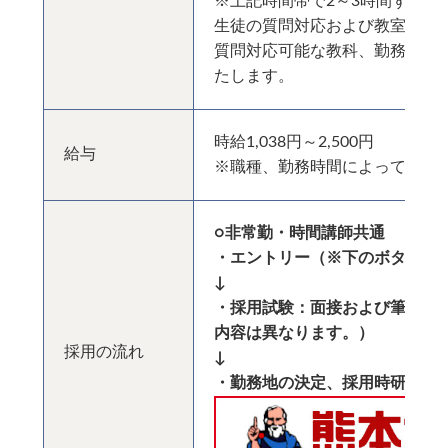
※上記時間帯で2～3時間ずつの
生徒の質問対応および教室長の
質問対応可能な教科、勤務時間
たします。
時給1,038円～2,500円
給与
※職種、勤務時間によって変わ
○非常勤・時間講師共通
・エントリー（※下のボタンか
↓
・採用試験：面接および筆記試
内容は異なります。）
採用の流れ
↓
・勤務地の決定、採用時研修