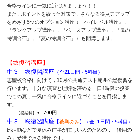
合格ラインに一気に近づきましょう！！
また
ポイントを絞った対策で
さらなる得点力アップ
，
，
をめざす5つのオプション講座
『ハイレベル講座』
（
，
『ランクアップ講座』
『ベースアップ講座』
『鬼の
，
，
特訓合宿』
『夏の特訓合宿』）も開講します。
，
【総復習講座】
中３ 総復習講座
（全21日間
・5科目
）
志望校合格に向けて，10月の共通テスト範囲の総復習を
行います。十分な演習と理解を深める一日4時限の授業
でこの夏，一気に合格ラインに近づくことを目指しま
す。
51,700円
【授業料】
中３ 総復習講座
【
後期のみ
】
（全11日間
・5科目
）
部活動などで夏休み前半が忙しい人のための，「後期の
み」受講できる講座です。