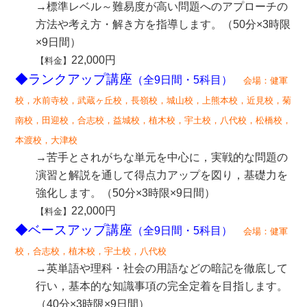
→標準レベル～難易度が高い問題へのアプローチの
方法や考え方・解き方を指導します。（50分×3時限
×9日間）
22,000円
【料金】
◆ランクアップ講座
（全9日間
・5科目
）
会場：健軍
校，水前寺校，武蔵ヶ丘校，長嶺校，城山校，上熊本校，近見校，菊
南校，田迎校，合志校，益城校，植木校，宇土校，八代校，松橋校，
本渡校，大津校
→苦手とされがちな単元を中心に，実戦的な問題の
演習と解説を通して得点力アップを図り，基礎力を
強化します。（50分×3時限×9日間）
22,000円
【料金】
◆ベースアップ講座
（全9日間
・5科目
）
会場：健軍
校，合志校，植木校，宇土校，八代校
→英単語や理科・社会の用語などの暗記を徹底して
行い，基本的な知識事項の完全定着を目指します。
（40分×3時限×9日間）