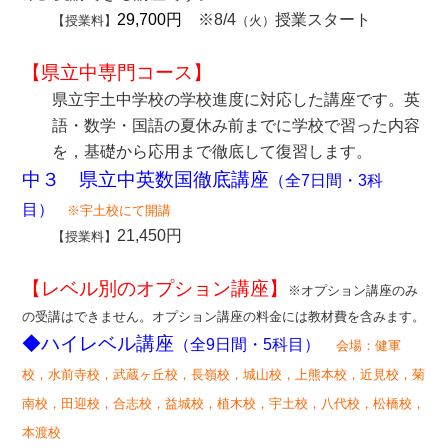
29,700円
※8/4
授業スタート
【授業料】
（火）
【県立中専門コース】
県立宇土中学校の学校進度に対応した講座です。英
語・数学・国語の夏休み前までに学校で習った内容
を，基礎から応用まで徹底して復習します。
中３
県立中英数国徹底講座
（全7日間・3科
目）
※宇土校にて開講
21,450円
【授業料】
【レベル別のオプション講座】
※オプション講座のみ
の受講はできません。オプション講座の料金には教材費を含みます。
◆ハイレベル講座
（全9日間・5科目）
会場：健軍
校，水前寺校，武蔵ヶ丘校，長嶺校，城山校，上熊本校，近見校，菊
南校，田迎校，合志校，益城校，植木校，宇土校，八代校，松橋校，
本渡校