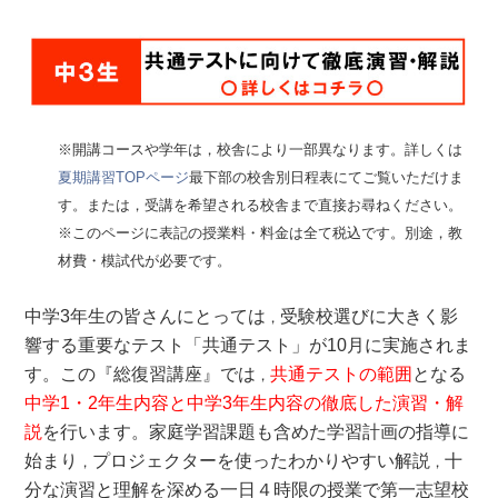
※開講コースや学年は，校舎により一部異なります。詳しくは
夏期講習TOPページ
最下部の校舎別日程表にてご覧いただけま
す。または，受講を希望される校舎まで直接お尋ねください。
※このページに表記の授業料・料金は全て税込です。別途，教
材費・模試代が必要です。
中学3年生の皆さんにとっては
受験校選びに大きく影
，
響する重要なテスト「共通テスト」が10月に実施されま
す。この『総復習講座』では
共通テストの範囲
となる
，
中学1・2年生内容と中学3年生内容の徹底した演習・解
説
を行います。家庭学習課題も含めた学習計画の指導に
始まり
プロジェクターを使ったわかりやすい解説
十
，
，
分な演習と理解を深める一日４時限の授業で第一志望校