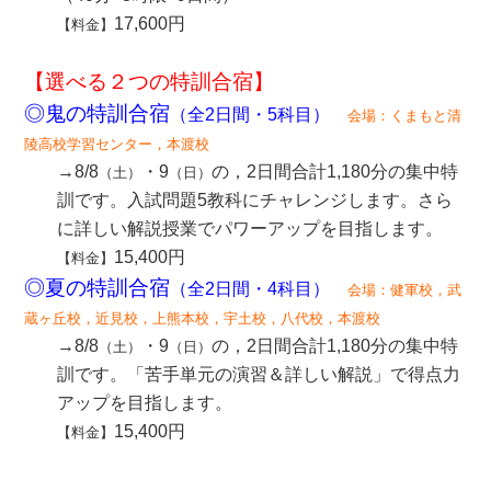
17,600円
【料金】
【選べる２つの特訓合宿】
◎鬼の特訓合宿
（全2日間
・5科目
）
会場：くまもと清
陵高校学習センター，本渡校
→8/8
・9
の，2日間合計1,180分の集中特
（土）
（日）
訓です。入試問題5教科にチャレンジします。さら
に詳しい解説授業でパワーアップを目指します。
15,400円
【料金】
◎夏の特訓合宿
（全2日間
・4科目
）
会場：健軍校，武
蔵ヶ丘校，近見校，上熊本校，宇土校，八代校，本渡校
→8/8
・9
の，2日間合計1,180分の集中特
（土）
（日）
訓です。「苦手単元の演習＆詳しい解説」で得点力
アップを目指します。
15,400円
【料金】