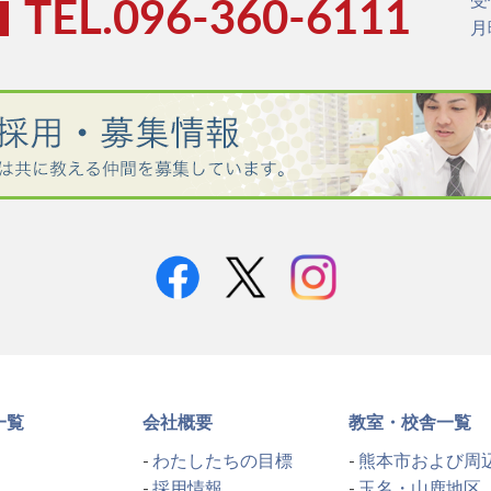
受
TEL.096-360-6111
月
一覧
会社概要
教室・校舎一覧
わたしたちの目標
熊本市および周
採用情報
玉名・山鹿地区