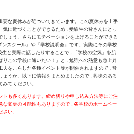
重要な夏休みが近づいてきています。この夏休みを上手
一気に近づくことができるため
受験生の皆さんにとっ
，
でしょう。さらにモチベーションを上げることができる
プンスクール』や『学校説明会』です。実際にその学校
校生と実際に話したりすることで
「学校の空気」を肌
，
ぱりこの学校に通いたい！」と
勉強への熱意も急上昇
，
工夫をこらした各種イベント等が開催されますので
皆
，
しょうか。以下に
情報をまとめましたので
興味のある
，
てみてください。
ントも多くあります。締め切りや申し込み方法等に
ご注
急な変更の可能性もありますので
各学校のホームペー
，
ださい。