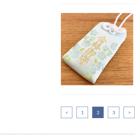
<
1
2
3
>